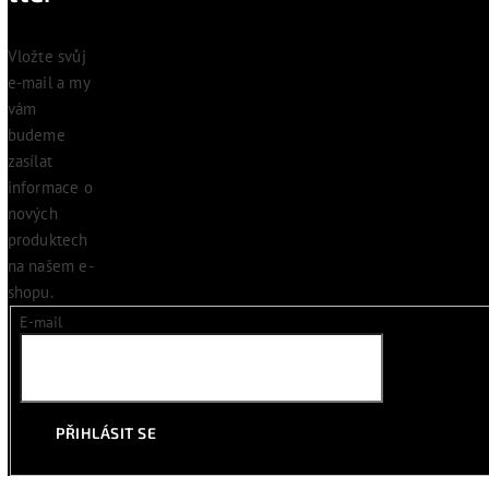
Vložte svůj
e-mail a my
vám
budeme
zasílat
informace o
nových
produktech
na našem e-
shopu.
E-mail
PŘIHLÁSIT SE