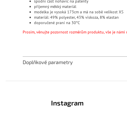
spodní část nohavic na patenty
příjemný měkký materiál
modelka je vysoká 173cm a má na sobě velikost XS
materiál:
49% polyester, 43% viskoza, 8% elastan
doporučené praní na 30°C
Prosím, věnujte pozornost rozměrům produktu, vše je námi 
Doplňkové parametry
Z
á
p
Instagram
a
t
í