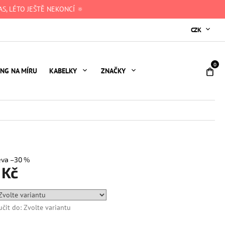
S, LÉTO JEŠTĚ NEKONCÍ 🔅
CZK
NÁ
ING NA MÍRU
KABELKY
ZNAČKY
KO
–30 %
 Kč
čit do:
Zvolte variantu