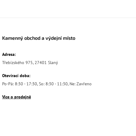
Kamenný obchod a výdejní místo
Adresa:
Třebízského 975, 27401 Slaný
Otevírací doba:
Po-Pá: 8:30 - 17:30, So: 8:30 - 11:30, Ne: Zavřeno
Více o prodejně