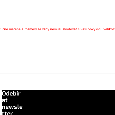
ručně měřené a rozměry se vždy nemusí shodovat s vaší obvyklou velikost
Odebír
at
newsle
tter