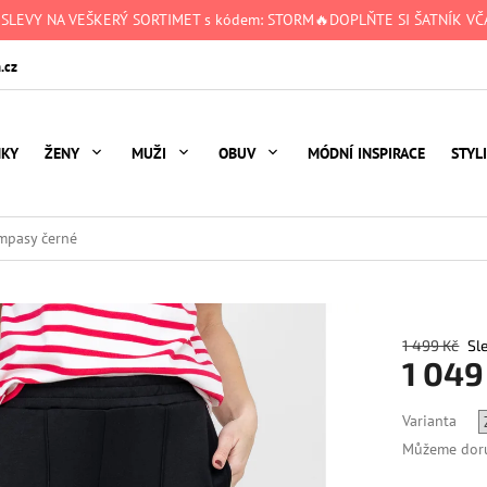
 SLEVY NA VEŠKERÝ SORTIMET s kódem: STORM🔥DOPLŇTE SI ŠATNÍK VČA
.cz
NKY
ŽENY
MUŽI
OBUV
MÓDNÍ INSPIRACE
STYL
mpasy černé
1 499 Kč
1 049
Měrná
Varianta
cena:
Můžeme doru