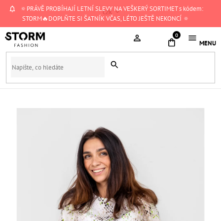
Přejít
🔅PRÁVĚ PROBÍHAJÍ LETNÍ SLEVY NA VEŠKERÝ SORTIMET s kódem:
CZK
na
STORM🔥DOPLŇTE SI ŠATNÍK VČAS, LÉTO JEŠTĚ NEKONCÍ 🔅
obsah
NÁKUPNÍ
KOŠÍK