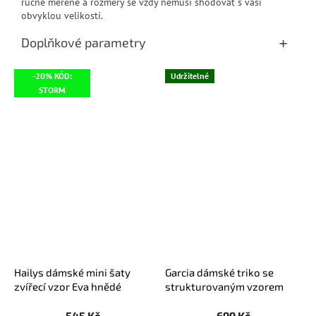
ručně měřené a rozměry se vždy nemusí shodovat s vaší
obvyklou velikostí.
Doplňkové parametry
-20% KÓD:
Udržitelné
STORM
Hailys dámské mini šaty
Garcia dámské triko se
zvířecí vzor Eva hnědé
strukturovaným vzorem
dlouhý rukáv modré
545 Kč
699 Kč