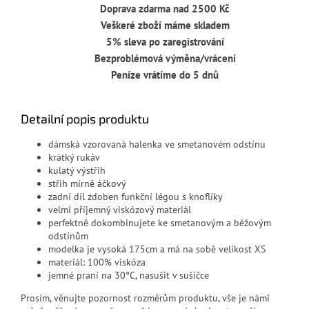
Doprava zdarma nad 2500 Kč
Veškeré zboží máme skladem
5% sleva po zaregistrování
Bezproblémová výměna/vrácení
Peníze vrátíme do 5 dnů
Detailní popis produktu
dámská vzorovaná halenka ve smetanovém odstínu
krátký rukáv
kulatý výstřih
střih mírně áčkový
zadní díl zdoben funkční légou s knoflíky
velmi příjemný viskózový materiál
perfektně dokombinujete ke smetanovým a béžovým
odstínům
modelka je vysoká 175cm a má na sobě velikost XS
materiál: 100% viskóza
jemné praní na 30°C, nasušit v sušičce
Prosím, věnujte pozornost rozměrům produktu, vše je námi