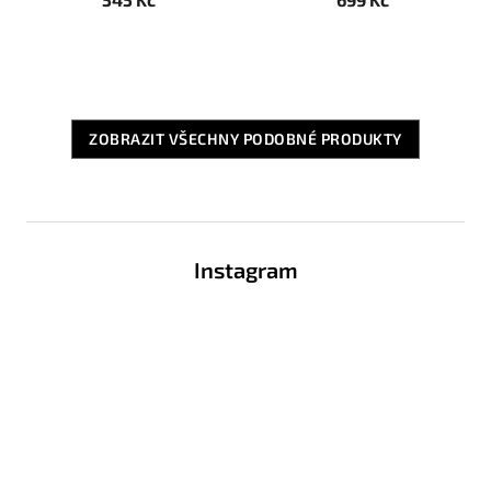
ZOBRAZIT VŠECHNY PODOBNÉ PRODUKTY
Z
á
Instagram
p
a
t
í