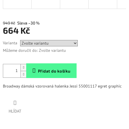
949 Kč
–30 %
664 Kč
Měrná
Varianta
cena:
Můžeme doručit do:
Zvolte variantu
Přidat do košíku
Broadway dámská vzorovaná halenka Jessi 55001117 egret graphic
HLÍDAT