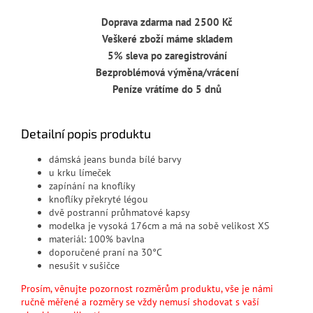
Doprava zdarma nad 2500 Kč
Veškeré zboží máme skladem
5% sleva po zaregistrování
Bezproblémová výměna/vrácení
Peníze vrátíme do 5 dnů
Detailní popis produktu
dámská jeans bunda bílé barvy
u krku límeček
zapínání na knoflíky
knoflíky překryté légou
dvě postranní průhmatové kapsy
modelka je vysoká 176cm a má na sobě velikost XS
materiál: 100
% bavlna
doporučené praní na 30°C
nesušit v sušičce
Prosím, věnujte pozornost rozměrům produktu, vše je námi
ručně měřené a rozměry se vždy nemusí shodovat s vaší