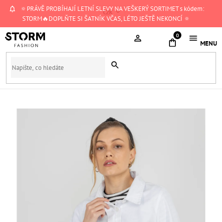
Přejít
🔅PRÁVĚ PROBÍHAJÍ LETNÍ SLEVY NA VEŠKERÝ SORTIMET s kódem:
CZK
na
STORM🔥DOPLŇTE SI ŠATNÍK VČAS, LÉTO JEŠTĚ NEKONCÍ 🔅
obsah
NÁKUPNÍ
KOŠÍK